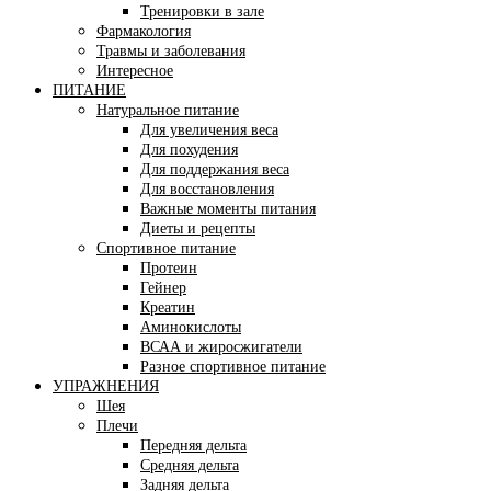
Тренировки в зале
Фармакология
Травмы и заболевания
Интересное
ПИТАНИЕ
Натуральное питание
Для увеличения веса
Для похудения
Для поддержания веса
Для восстановления
Важные моменты питания
Диеты и рецепты
Спортивное питание
Протеин
Гейнер
Креатин
Аминокислоты
ВСАА и жиросжигатели
Разное спортивное питание
УПРАЖНЕНИЯ
Шея
Плечи
Передняя дельта
Средняя дельта
Задняя дельта