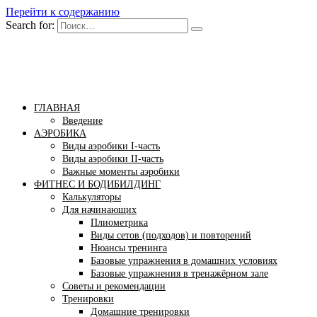
Перейти к содержанию
Search for:
Бомба тело
Сайт построения красивого тела!
ГЛАВНАЯ
Введение
АЭРОБИКА
Виды аэробики І-часть
Виды аэробики ІІ-часть
Важные моменты аэробики
ФИТНЕС И БОДИБИЛДИНГ
Калькуляторы
Для начинающих
Плиометрика
Виды сетов (подходов) и повторений
Нюансы тренинга
Базовые упражнения в домашних условиях
Базовые упражнения в тренажёрном зале
Советы и рекомендации
Тренировки
Домашние тренировки