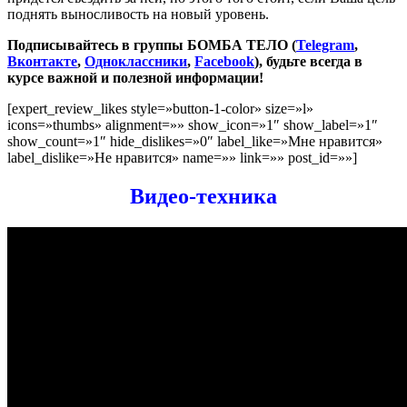
поднять выносливость на новый уровень.
Подписывайтесь в группы БОМБА ТЕЛО (
Telegram
,
Вконтакте
,
Одноклассники
,
Facebook
), будьте всегда в
курсе важной и полезной информации!
[expert_review_likes style=»button-1-color» size=»l»
icons=»thumbs» alignment=»» show_icon=»1″ show_label=»1″
show_count=»1″ hide_dislikes=»0″ label_like=»Мне нравится»
label_dislike=»Не нравится» name=»» link=»» post_id=»»]
Видео-техника