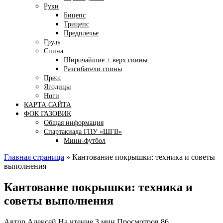
Руки
Бицепс
Трицепс
Предплечье
Грудь
Спина
Широчайшие + верх спины
Разгибатели спины
Пресс
Ягодицы
Ноги
КАРТА САЙТА
ФОК ГАЗОВИК
Общая информация
Спартакиада ГПУ «ШГВ»
Мини-футбол
Главная страница
»
Кантование покрышки: техника и советы
выполнения
Кантование покрышки: техника и
советы выполнения
Автор
Алексей
На чтение
3 мин
Просмотров
86