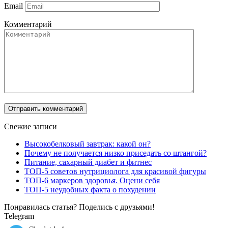
Email
Комментарий
Свежие записи
Высокобелковый завтрак: какой он?
Почему не получается низко приседать со штангой?
Питание, сахарный диабет и фитнес
ТОП-5 советов нутрициолога для красивой фигуры
ТОП-6 маркеров здоровья. Оцени себя
ТОП-5 неудобных факта о похудении
Понравилась статья? Поделись с друзьями!
Telegram