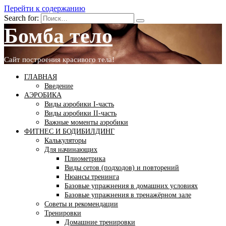
Перейти к содержанию
Search for:
Бомба тело
Сайт построения красивого тела!
ГЛАВНАЯ
Введение
АЭРОБИКА
Виды аэробики І-часть
Виды аэробики ІІ-часть
Важные моменты аэробики
ФИТНЕС И БОДИБИЛДИНГ
Калькуляторы
Для начинающих
Плиометрика
Виды сетов (подходов) и повторений
Нюансы тренинга
Базовые упражнения в домашних условиях
Базовые упражнения в тренажёрном зале
Советы и рекомендации
Тренировки
Домашние тренировки