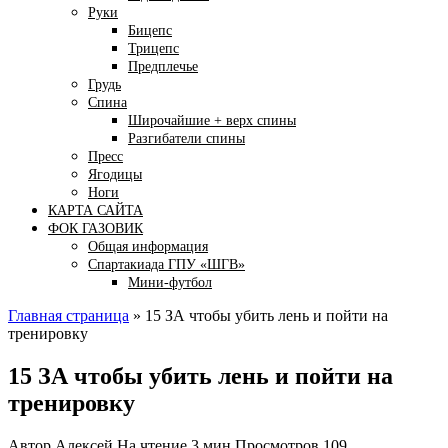
Руки
Бицепс
Трицепс
Предплечье
Грудь
Спина
Широчайшие + верх спины
Разгибатели спины
Пресс
Ягодицы
Ноги
КАРТА САЙТА
ФОК ГАЗОВИК
Общая информация
Спартакиада ГПУ «ШГВ»
Мини-футбол
Главная страница
»
15 ЗА чтобы убить лень и пойти на
тренировку
15 ЗА чтобы убить лень и пойти на
тренировку
Автор
Алексей
На чтение
3 мин
Просмотров
109