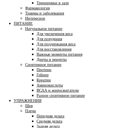
Тренировки в зале
Фармакология
Травмы и заболевания
Интересное
ПИТАНИЕ
Натуральное питание
Для увеличения веса
Для похудения
Для поддержания веса
Для восстановления
Важные моменты питания
Диеты и рецепты
Спортивное питание
Протеин
Гейнер
Креатин
Аминокислоты
ВСАА и жиросжигатели
Разное спортивное питание
УПРАЖНЕНИЯ
Шея
Плечи
Передняя дельта
Средняя дельта
Задняя дельта