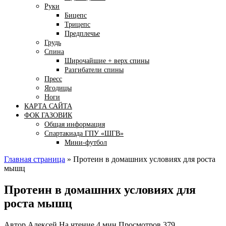
Руки
Бицепс
Трицепс
Предплечье
Грудь
Спина
Широчайшие + верх спины
Разгибатели спины
Пресс
Ягодицы
Ноги
КАРТА САЙТА
ФОК ГАЗОВИК
Общая информация
Спартакиада ГПУ «ШГВ»
Мини-футбол
Главная страница
»
Протеин в домашних условиях для роста
мышц
Протеин в домашних условиях для
роста мышц
Автор
Алексей
На чтение
4 мин
Просмотров
379