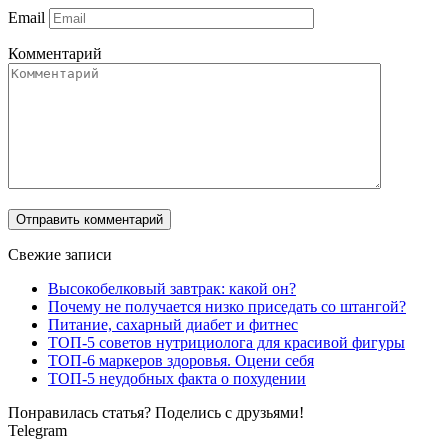
Email
Комментарий
Свежие записи
Высокобелковый завтрак: какой он?
Почему не получается низко приседать со штангой?
Питание, сахарный диабет и фитнес
ТОП-5 советов нутрициолога для красивой фигуры
ТОП-6 маркеров здоровья. Оцени себя
ТОП-5 неудобных факта о похудении
Понравилась статья? Поделись с друзьями!
Telegram