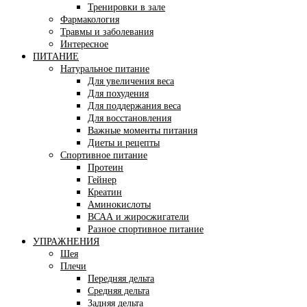
Тренировки в зале
Фармакология
Травмы и заболевания
Интересное
ПИТАНИЕ
Натуральное питание
Для увеличения веса
Для похудения
Для поддержания веса
Для восстановления
Важные моменты питания
Диеты и рецепты
Спортивное питание
Протеин
Гейнер
Креатин
Аминокислоты
ВСАА и жиросжигатели
Разное спортивное питание
УПРАЖНЕНИЯ
Шея
Плечи
Передняя дельта
Средняя дельта
Задняя дельта