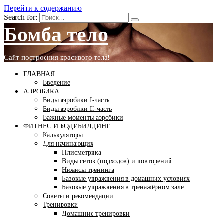
Перейти к содержанию
Search for:
Бомба тело
Сайт построения красивого тела!
ГЛАВНАЯ
Введение
АЭРОБИКА
Виды аэробики І-часть
Виды аэробики ІІ-часть
Важные моменты аэробики
ФИТНЕС И БОДИБИЛДИНГ
Калькуляторы
Для начинающих
Плиометрика
Виды сетов (подходов) и повторений
Нюансы тренинга
Базовые упражнения в домашних условиях
Базовые упражнения в тренажёрном зале
Советы и рекомендации
Тренировки
Домашние тренировки