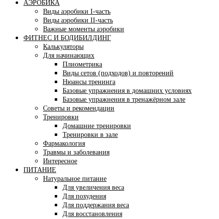
АЭРОБИКА
Виды аэробики І-часть
Виды аэробики ІІ-часть
Важные моменты аэробики
ФИТНЕС И БОДИБИЛДИНГ
Калькуляторы
Для начинающих
Плиометрика
Виды сетов (подходов) и повторений
Нюансы тренинга
Базовые упражнения в домашних условиях
Базовые упражнения в тренажёрном зале
Советы и рекомендации
Тренировки
Домашние тренировки
Тренировки в зале
Фармакология
Травмы и заболевания
Интересное
ПИТАНИЕ
Натуральное питание
Для увеличения веса
Для похудения
Для поддержания веса
Для восстановления