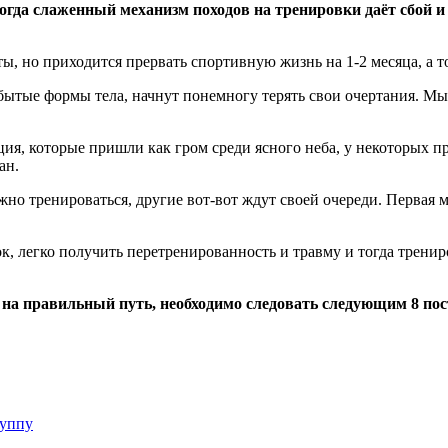
когда слаженный механизм походов на тренировки даёт сбой и
, но приходится прервать спортивную жизнь на 1-2 месяца, а то
добытые формы тела, начнут понемногу терять свои очертания. Мы
ия, которые пришли как гром среди ясного неба, у некоторых п
ан.
но тренироваться, другие вот-вот ждут своей очереди. Первая мы
к, легко получить перетренированность и травму и тогда трени
 на правильный путь, необходимо следовать следующим 8 по
руппу