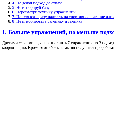
4. Не делай подход до отказа
5. Не игнорируй базу
6. Пересмотри технику упражнений
7. Нет смысла сразу налегать на спортивное питание или
8. Не игнорировать разминку и заминку
1. Больше упражнений, но меньше подх
Другими словами, лучше выполнить 7 упражнений по 3 подход
координацию. Кроме этого больше мышц получится проработать