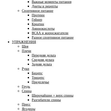
Важные моменты питания
Диеты и рецепты
Спортивное питание
Протеин
Гейнер
Креатин
Аминокислоты
ВСАА и жиросжигатели
Разное спортивное питание
УПРАЖНЕНИЯ
Шея
Плечи
Передняя дельта
Средняя дельта
Задняя дельта
Руки
Бицепс
Трицепс
Предплечье
Грудь
Спина
Широчайшие + верх спины
Разгибатели спины
Пресс
Ягодицы