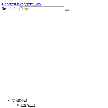
Перейти к содержанию
Search for:
Бомба тело
Сайт построения красивого тела!
ГЛАВНАЯ
Введение