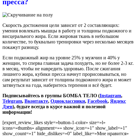
пресса?
Скорость достижения цели зависит от 2 составляющих:
умения вовлекать мышцы в работу и толщины подкожного и
висцерального жира. Если жировая ткань в небольшом
количестве, то буквально тренировки через несколько месяцев
покажут разницу.
Если подкожный жир на уровне 25% у мужчин и 40% у
женщин, то сперва главная задача похудеть, но не более 2-3 кг.
в месяц, чтобы не навредить здоровью. После сжигания
лишнего жира, кубики пресса начнут прорисовываться, но
сам результат зависит от толщины подкожного жира и может
затянуться на года, наберитесь терпения и всё будет.
Подписывайтесь в группы БОМБА ТЕЛО (
Instagram
,
Telegram
,
Вконтакте
,
Одноклассники
,
Facebook
,
Яндекс
Дзен
), будьте всегда в курсе важной и полезной
информации!
[expert_review_likes style=»button-1-color» size=»l»
icons=»thumbs» alignment=»» show_icon=»1″ show_label=»1″
show_count=»1″ hide_dislikes=»0″ label_like=»Мне нравится»