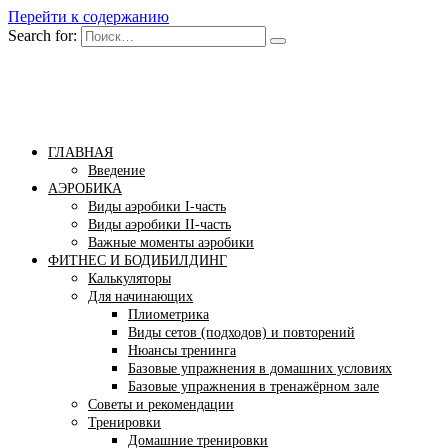
Перейти к содержанию
Search for:
Бомба тело
Сайт построения красивого тела!
ГЛАВНАЯ
Введение
АЭРОБИКА
Виды аэробики І-часть
Виды аэробики ІІ-часть
Важные моменты аэробики
ФИТНЕС И БОДИБИЛДИНГ
Калькуляторы
Для начинающих
Плиометрика
Виды сетов (подходов) и повторений
Нюансы тренинга
Базовые упражнения в домашних условиях
Базовые упражнения в тренажёрном зале
Советы и рекомендации
Тренировки
Домашние тренировки