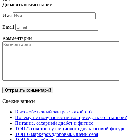
Добавить комментарий
Имя
Email
Комментарий
Свежие записи
Высокобелковый завтрак: какой он?
Почему не получается низко приседать со штангой?
Питание, сахарный диабет и фитнес
ТОП-5 советов нутрициолога для красивой фигуры
ТОП-6 маркеров здоровья. Оцени себя
ТОП-5 неудобных факта о похудении