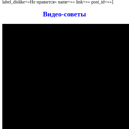
label_dislike=»Не нравится» name=»» link=»» post_id=»»]
Видео-советы