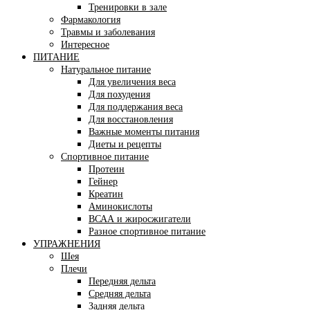
Тренировки в зале
Фармакология
Травмы и заболевания
Интересное
ПИТАНИЕ
Натуральное питание
Для увеличения веса
Для похудения
Для поддержания веса
Для восстановления
Важные моменты питания
Диеты и рецепты
Спортивное питание
Протеин
Гейнер
Креатин
Аминокислоты
ВСАА и жиросжигатели
Разное спортивное питание
УПРАЖНЕНИЯ
Шея
Плечи
Передняя дельта
Средняя дельта
Задняя дельта