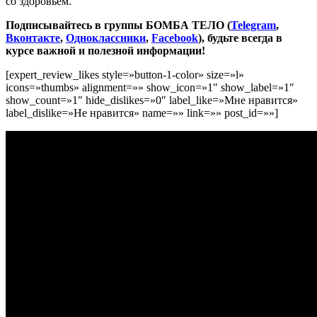
со здоровьем.
Подписывайтесь в группы БОМБА ТЕЛО (
Telegram
,
Вконтакте
,
Одноклассники
,
Facebook
), будьте всегда в
курсе важной и полезной информации!
[expert_review_likes style=»button-1-color» size=»l»
icons=»thumbs» alignment=»» show_icon=»1″ show_label=»1″
show_count=»1″ hide_dislikes=»0″ label_like=»Мне нравится»
label_dislike=»Не нравится» name=»» link=»» post_id=»»]