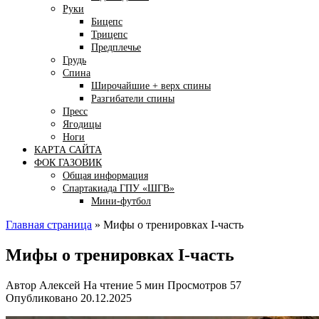
Руки
Бицепс
Трицепс
Предплечье
Грудь
Спина
Широчайшие + верх спины
Разгибатели спины
Пресс
Ягодицы
Ноги
КАРТА САЙТА
ФОК ГАЗОВИК
Общая информация
Спартакиада ГПУ «ШГВ»
Мини-футбол
Главная страница
»
Мифы о тренировках І-часть
Мифы о тренировках І-часть
Автор
Алексей
На чтение
5 мин
Просмотров
57
Опубликовано
20.12.2025