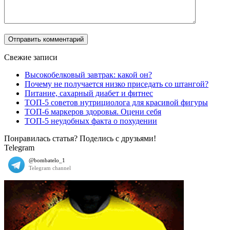
Свежие записи
Высокобелковый завтрак: какой он?
Почему не получается низко приседать со штангой?
Питание, сахарный диабет и фитнес
ТОП-5 советов нутрициолога для красивой фигуры
ТОП-6 маркеров здоровья. Оцени себя
ТОП-5 неудобных факта о похудении
Понравилась статья? Поделись с друзьями!
Telegram