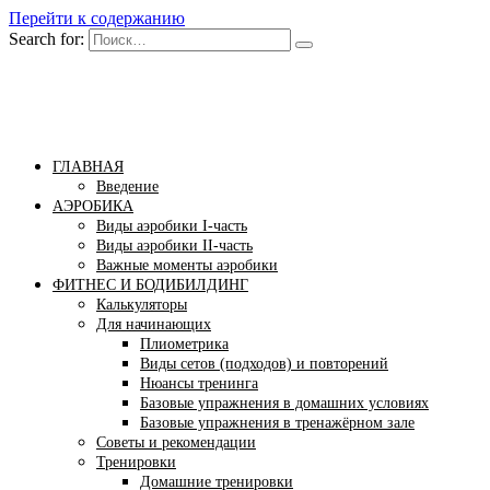
Перейти к содержанию
Search for:
Бомба тело
Сайт построения красивого тела!
ГЛАВНАЯ
Введение
АЭРОБИКА
Виды аэробики І-часть
Виды аэробики ІІ-часть
Важные моменты аэробики
ФИТНЕС И БОДИБИЛДИНГ
Калькуляторы
Для начинающих
Плиометрика
Виды сетов (подходов) и повторений
Нюансы тренинга
Базовые упражнения в домашних условиях
Базовые упражнения в тренажёрном зале
Советы и рекомендации
Тренировки
Домашние тренировки