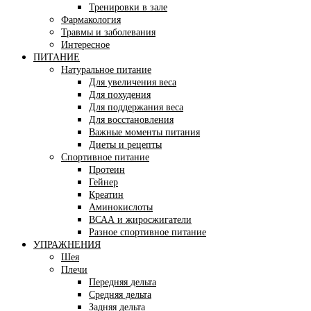
Тренировки в зале
Фармакология
Травмы и заболевания
Интересное
ПИТАНИЕ
Натуральное питание
Для увеличения веса
Для похудения
Для поддержания веса
Для восстановления
Важные моменты питания
Диеты и рецепты
Спортивное питание
Протеин
Гейнер
Креатин
Аминокислоты
ВСАА и жиросжигатели
Разное спортивное питание
УПРАЖНЕНИЯ
Шея
Плечи
Передняя дельта
Средняя дельта
Задняя дельта