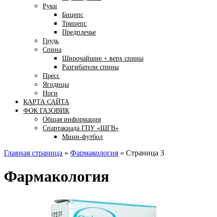
Руки
Бицепс
Трицепс
Предплечье
Грудь
Спина
Широчайшие + верх спины
Разгибатели спины
Пресс
Ягодицы
Ноги
КАРТА САЙТА
ФОК ГАЗОВИК
Общая информация
Спартакиада ГПУ «ШГВ»
Мини-футбол
Главная страница
»
Фармакология
»
Страница 3
Фармакология