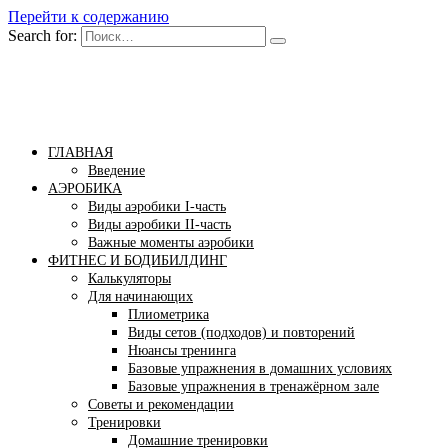
Перейти к содержанию
Search for:
Бомба тело
Сайт построения красивого тела!
ГЛАВНАЯ
Введение
АЭРОБИКА
Виды аэробики І-часть
Виды аэробики ІІ-часть
Важные моменты аэробики
ФИТНЕС И БОДИБИЛДИНГ
Калькуляторы
Для начинающих
Плиометрика
Виды сетов (подходов) и повторений
Нюансы тренинга
Базовые упражнения в домашних условиях
Базовые упражнения в тренажёрном зале
Советы и рекомендации
Тренировки
Домашние тренировки