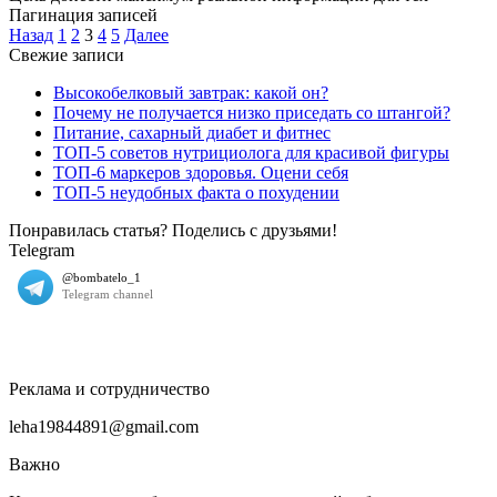
Пагинация записей
Назад
1
2
3
4
5
Далее
Свежие записи
Высокобелковый завтрак: какой он?
Почему не получается низко приседать со штангой?
Питание, сахарный диабет и фитнес
ТОП-5 советов нутрициолога для красивой фигуры
ТОП-6 маркеров здоровья. Оцени себя
ТОП-5 неудобных факта о похудении
Понравилась статья? Поделись с друзьями!
Telegram
Реклама и сотрудничество
leha19844891@gmail.com
Важно