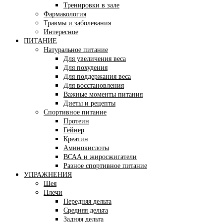
Тренировки в зале
Фармакология
Травмы и заболевания
Интересное
ПИТАНИЕ
Натуральное питание
Для увеличения веса
Для похудения
Для поддержания веса
Для восстановления
Важные моменты питания
Диеты и рецепты
Спортивное питание
Протеин
Гейнер
Креатин
Аминокислоты
ВСАА и жиросжигатели
Разное спортивное питание
УПРАЖНЕНИЯ
Шея
Плечи
Передняя дельта
Средняя дельта
Задняя дельта