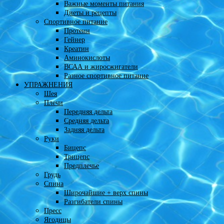
Важные моменты питания
Диеты и рецепты
Спортивное питание
Протеин
Гейнер
Креатин
Аминокислоты
ВСАА и жиросжигатели
Разное спортивное питание
УПРАЖНЕНИЯ
Шея
Плечи
Передняя дельта
Средняя дельта
Задняя дельта
Руки
Бицепс
Трицепс
Предплечье
Грудь
Спина
Широчайшие + верх спины
Разгибатели спины
Пресс
Ягодицы