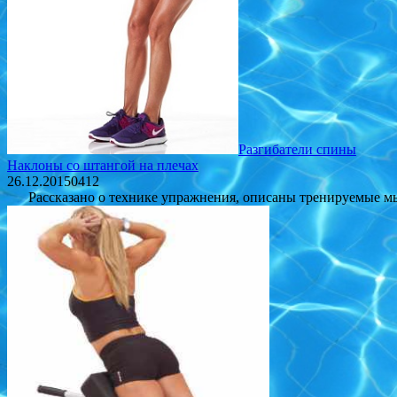
Разгибатели спины
Наклоны со штангой на плечах
26.12.2015
0
412
Рассказано о технике упражнения, описаны тренируемые мыш