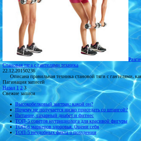
Разги
Становая тяга с гантелями техника
22.12.2015
0
236
Описана правильная техника становой тяги с гантелями, ка
Пагинация записей
Назад
1
2
3
Свежие записи
Высокобелковый завтрак: какой он?
Почему не получается низко приседать со штангой?
Питание, сахарный диабет и фитнес
ТОП-5 советов нутрициолога для красивой фигуры
ТОП-6 маркеров здоровья. Оцени себя
ТОП-5 неудобных факта о похудении