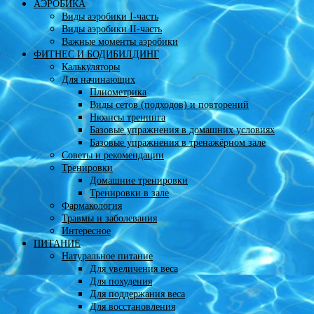
АЭРОБИКА
Виды аэробики І-часть
Виды аэробики ІІ-часть
Важные моменты аэробики
ФИТНЕС И БОДИБИЛДИНГ
Калькуляторы
Для начинающих
Плиометрика
Виды сетов (подходов) и повторений
Нюансы тренинга
Базовые упражнения в домашних условиях
Базовые упражнения в тренажёрном зале
Советы и рекомендации
Тренировки
Домашние тренировки
Тренировки в зале
Фармакология
Травмы и заболевания
Интересное
ПИТАНИЕ
Натуральное питание
Для увеличения веса
Для похудения
Для поддержания веса
Для восстановления