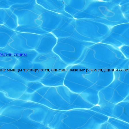
батели спины
кие мышцы тренируются, описаны важные рекомендации и сове