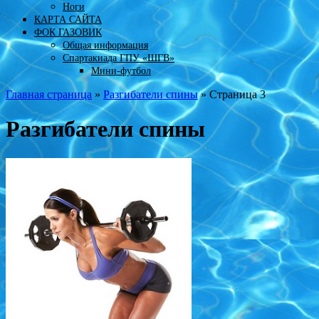
Ноги
КАРТА САЙТА
ФОК ГАЗОВИК
Общая информация
Спартакиада ГПУ «ШГВ»
Мини-футбол
Главная страница
»
Разгибатели спины
»
Страница 3
Разгибатели спины