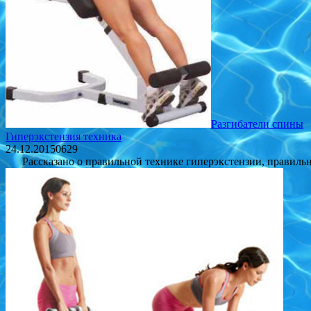
Разгибатели спины
Гиперэкстензия техника
24.12.2015
0
629
Рассказано о правильной технике гиперэкстензии, правильн