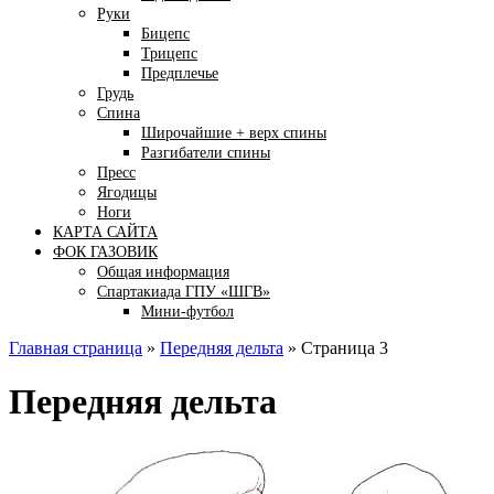
Руки
Бицепс
Трицепс
Предплечье
Грудь
Спина
Широчайшие + верх спины
Разгибатели спины
Пресс
Ягодицы
Ноги
КАРТА САЙТА
ФОК ГАЗОВИК
Общая информация
Спартакиада ГПУ «ШГВ»
Мини-футбол
Главная страница
»
Передняя дельта
»
Страница 3
Передняя дельта