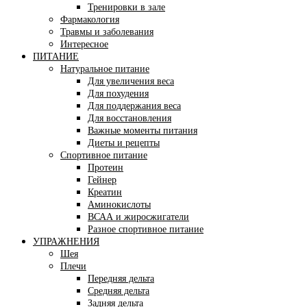
Тренировки в зале
Фармакология
Травмы и заболевания
Интересное
ПИТАНИЕ
Натуральное питание
Для увеличения веса
Для похудения
Для поддержания веса
Для восстановления
Важные моменты питания
Диеты и рецепты
Спортивное питание
Протеин
Гейнер
Креатин
Аминокислоты
ВСАА и жиросжигатели
Разное спортивное питание
УПРАЖНЕНИЯ
Шея
Плечи
Передняя дельта
Средняя дельта
Задняя дельта