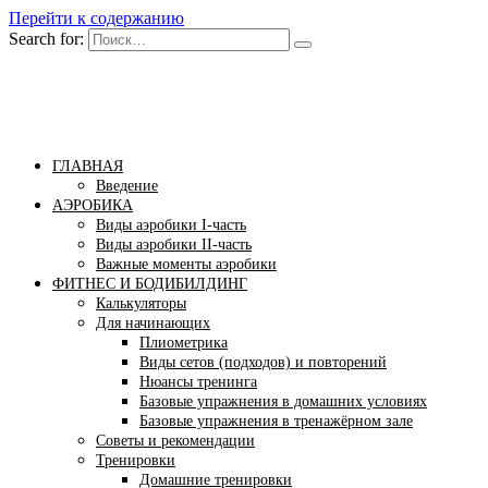
Перейти к содержанию
Search for:
Бомба тело
Сайт построения красивого тела!
ГЛАВНАЯ
Введение
АЭРОБИКА
Виды аэробики І-часть
Виды аэробики ІІ-часть
Важные моменты аэробики
ФИТНЕС И БОДИБИЛДИНГ
Калькуляторы
Для начинающих
Плиометрика
Виды сетов (подходов) и повторений
Нюансы тренинга
Базовые упражнения в домашних условиях
Базовые упражнения в тренажёрном зале
Советы и рекомендации
Тренировки
Домашние тренировки