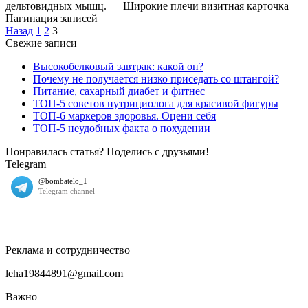
дельтовидных мышц. Широкие плечи визитная карточка
Пагинация записей
Назад
1
2
3
Свежие записи
Высокобелковый завтрак: какой он?
Почему не получается низко приседать со штангой?
Питание, сахарный диабет и фитнес
ТОП-5 советов нутрициолога для красивой фигуры
ТОП-6 маркеров здоровья. Оцени себя
ТОП-5 неудобных факта о похудении
Понравилась статья? Поделись с друзьями!
Telegram
Реклама и сотрудничество
leha19844891@gmail.com
Важно