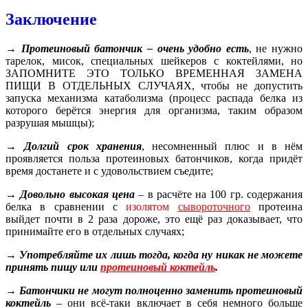
Заключение
→ Протеиновый батончик – очень удобно есть
, не нужно
тарелок, мисок, специальных шейкеров с коктейлями, но
ЗАПОМНИТЕ ЭТО ТОЛЬКО ВРЕМЕННАЯ ЗАМЕНА
ПИЩИ В ОТДЕЛЬНЫХ СЛУЧАЯХ, чтобы не допустить
запуска механизма катаболизма (процесс распада белка из
которого берётся энергия для организма, таким образом
разрушая мышцы);
→ Долгий срок хранения
, несомненный плюс и в нём
проявляется польза протеиновых батончиков, когда придёт
время достанете и с удовольствием съедите;
→ Довольно высокая цена
– в расчёте на 100 гр. содержания
белка в сравнении с
изолятом
сывороточного
протеина
выйдет почти в 2 раза дороже, это ещё раз доказывает, что
принимайте его в отдельных случаях;
→ Употребляйте их лишь тогда, когда ну никак не можете
принять пищу или
протеиновый коктейль
.
→ Батончики не могут полноценно заменить протеиновый
коктейль
– они всё-таки включает в себя немного больше