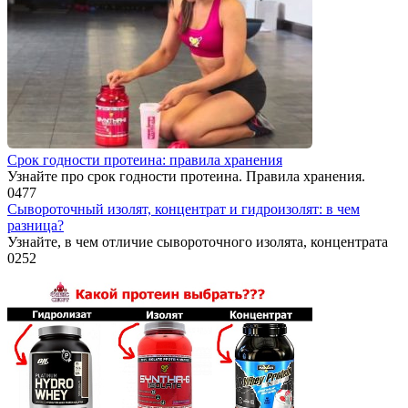
Срок годности протеина: правила хранения
Узнайте про срок годности протеина. Правила хранения.
0
477
Сывороточный изолят, концентрат и гидроизолят: в чем
разница?
Узнайте, в чем отличие сывороточного изолята, концентрата
0
252