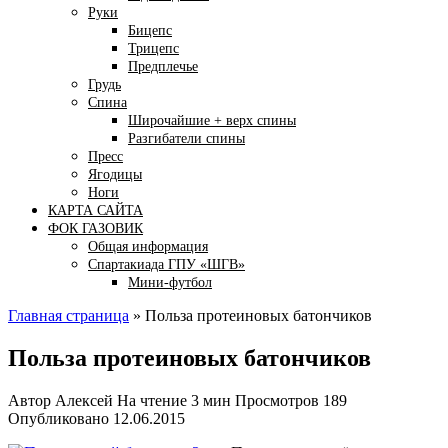
Руки
Бицепс
Трицепс
Предплечье
Грудь
Спина
Широчайшие + верх спины
Разгибатели спины
Пресс
Ягодицы
Ноги
КАРТА САЙТА
ФОК ГАЗОВИК
Общая информация
Спартакиада ГПУ «ШГВ»
Мини-футбол
Главная страница
»
Польза протеиновых батончиков
Польза протеиновых батончиков
Автор
Алексей
На чтение
3 мин
Просмотров
189
Опубликовано
12.06.2015