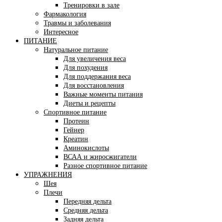
Тренировки в зале
Фармакология
Травмы и заболевания
Интересное
ПИТАНИЕ
Натуральное питание
Для увеличения веса
Для похудения
Для поддержания веса
Для восстановления
Важные моменты питания
Диеты и рецепты
Спортивное питание
Протеин
Гейнер
Креатин
Аминокислоты
ВСАА и жиросжигатели
Разное спортивное питание
УПРАЖНЕНИЯ
Шея
Плечи
Передняя дельта
Средняя дельта
Задняя дельта