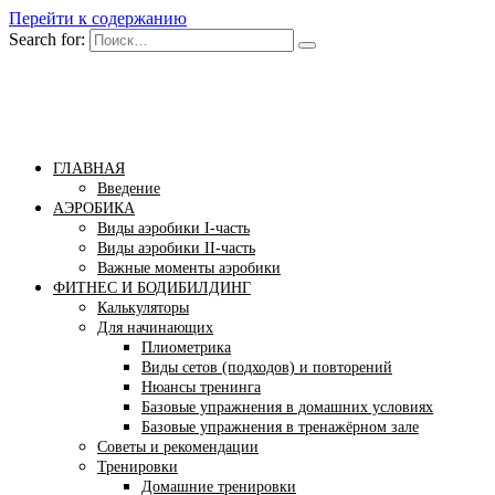
Перейти к содержанию
Search for:
Бомба тело
Сайт построения красивого тела!
ГЛАВНАЯ
Введение
АЭРОБИКА
Виды аэробики І-часть
Виды аэробики ІІ-часть
Важные моменты аэробики
ФИТНЕС И БОДИБИЛДИНГ
Калькуляторы
Для начинающих
Плиометрика
Виды сетов (подходов) и повторений
Нюансы тренинга
Базовые упражнения в домашних условиях
Базовые упражнения в тренажёрном зале
Советы и рекомендации
Тренировки
Домашние тренировки