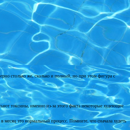
рно столько же, сколько и полный, но при этом фигура с
пают токсины, именно из-за этого факта некоторые худеющие
. в месяц это нормальный процесс. Помните, что сначала худеть