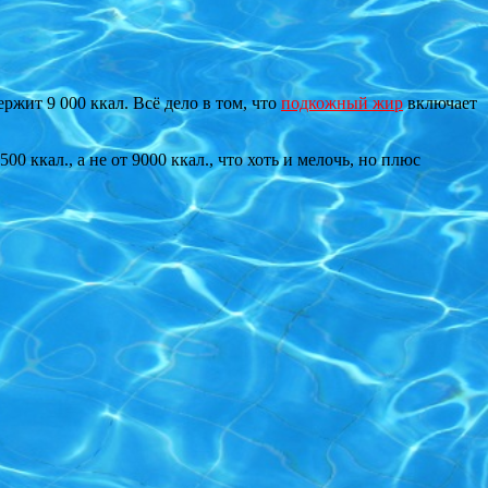
держит 9 000 ккал. Всё дело в том, что
подкожный жир
включает
 ккал., а не от 9000 ккал., что хоть и мелочь, но плюс