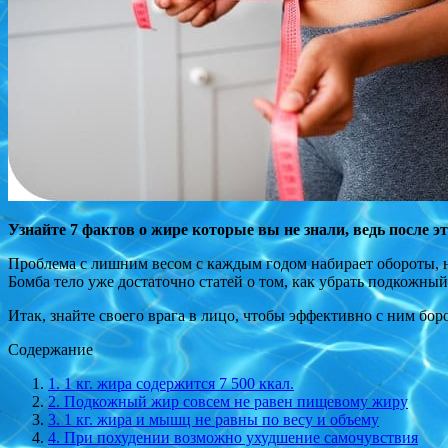
Узнайте 7 фактов о жире которые вы не знали, ведь после 
Проблема с лишним весом с каждым годом набирает обороты, н
Бомба тело уже достаточно статей о том, как убрать подкожный
Итак, знайте своего врага в лицо, чтобы эффективно с ним боро
Содержание
1. 1 кг. жира содержится 7 500 ккал.
2. Подкожный жир совсем не равен пищевому жиру
3. 1 кг. жира и мышц не равны по весу и объему
4. При похудении возможно ухудшение самочувствия