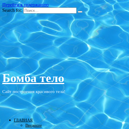
Перейти к содержанию
Search for:
Бомба тело
Сайт построения красивого тела!
ГЛАВНАЯ
Введение