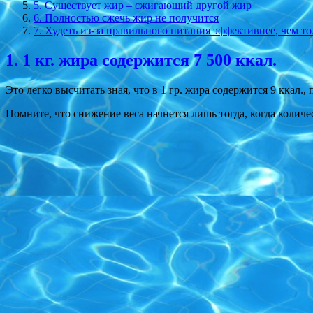
5. Существует жир – сжигающий другой жир
6. Полностью сжечь жир не получится
7. Худеть из-за правильного питания эффективнее, чем 
1. 1 кг. жира содержится 7 500 ккал.
Это легко высчитать зная, что в 1 гр. жира содержится 9 ккал.
Помните, что снижение веса начнется лишь тогда, когда колич