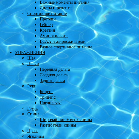
Важные моменты питания
Диеты и рецепты
Спортивное питание
Протеин
Гейнер
Креатин
Аминокислоты
ВСАА и жиросжигатели
Разное спортивное питание
УПРАЖНЕНИЯ
Шея
Плечи
Передняя дельта
Средняя дельта
Задняя дельта
Руки
Бицепс
Трицепс
Предплечье
Грудь
Спина
Широчайшие + верх спины
Разгибатели спины
Пресс
Ягодицы