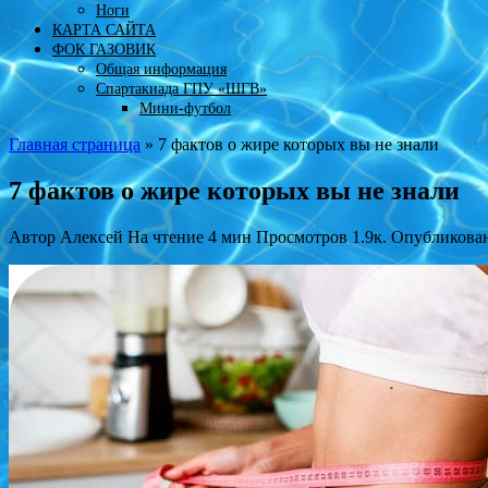
Ноги
КАРТА САЙТА
ФОК ГАЗОВИК
Общая информация
Спартакиада ГПУ «ШГВ»
Мини-футбол
Главная страница
»
7 фактов о жире которых вы не знали
7 фактов о жире которых вы не знали
Автор
Алексей
На чтение
4 мин
Просмотров
1.9к.
Опубликова