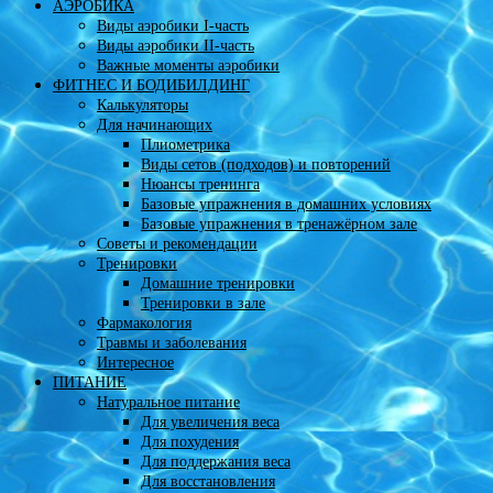
АЭРОБИКА
Виды аэробики І-часть
Виды аэробики ІІ-часть
Важные моменты аэробики
ФИТНЕС И БОДИБИЛДИНГ
Калькуляторы
Для начинающих
Плиометрика
Виды сетов (подходов) и повторений
Нюансы тренинга
Базовые упражнения в домашних условиях
Базовые упражнения в тренажёрном зале
Советы и рекомендации
Тренировки
Домашние тренировки
Тренировки в зале
Фармакология
Травмы и заболевания
Интересное
ПИТАНИЕ
Натуральное питание
Для увеличения веса
Для похудения
Для поддержания веса
Для восстановления