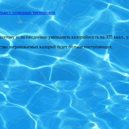
только с помощью тренировок
, поэтому если ежедневно уменьшить калорийность на 375 ккал., у
ество затрачиваемых калорий будет больше поступающих.