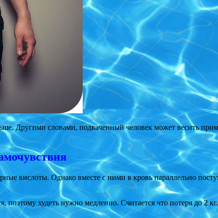
ьше. Другими словами, подкаченный человек может весить приме
самочувствия
ные кислоты. Однако вместе с ними в кровь параллельно посту
я, поэтому худеть нужно медленно. Считается что потеря до 2 кг