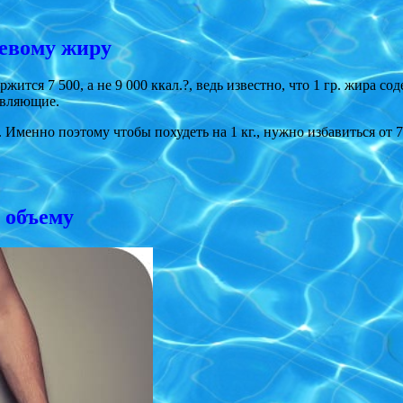
щевому жиру
жится 7 500, а не 9 000 ккал.?, ведь известно, что 1 гр. жира со
авляющие.
менно поэтому чтобы похудеть на 1 кг., нужно избавиться от 7500
и объему